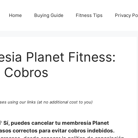
Home
Buying Guide
Fitness Tips
Privacy Po
ia Planet Fitness:
a Cobros
ses using our links (at no additional cost to you)
s?
Sí, puedes cancelar tu membresía Planet
pasos correctos para evitar cobros indebidos.